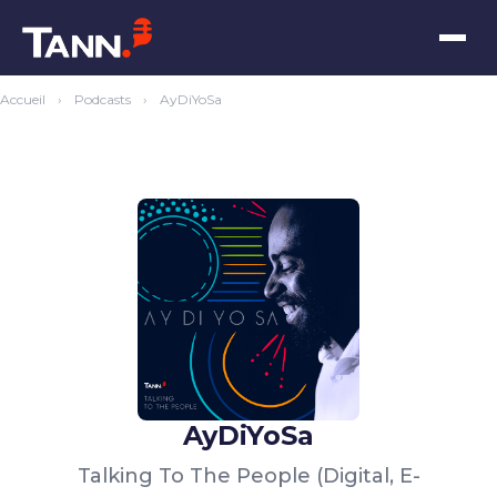
Accueil
›
Podcasts
›
AyDiYoSa
AyDiYoSa
Talking To The People (Digital, E-